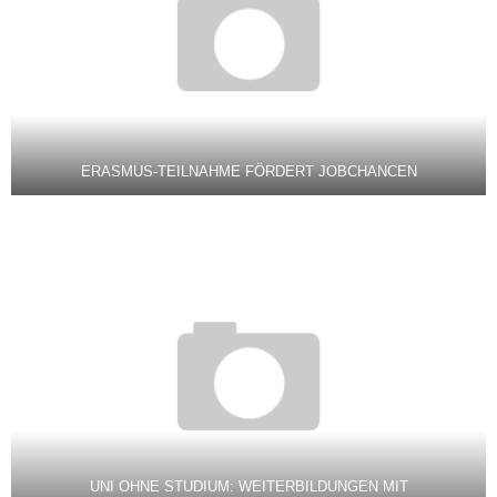
ERASMUS-TEILNAHME FÖRDERT JOBCHANCEN
UNI OHNE STUDIUM: WEITERBILDUNGEN MIT