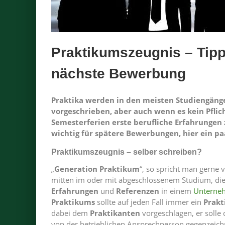
Praktikumszeugnis – Tipps
nächste Bewerbung
Praktika werden in den meisten Studiengäng
vorgeschrieben, aber auch wenn es kein Pflich
Semesterferien erste berufliche Erfahrungen 
wichtig für spätere Bewerbungen, hier ein paa
Praktikumszeugnis – selber schreiben?
„
Generation Praktikum
“, so spricht man gerne
mitten im oder mit abgeschlossenem Studium, d
Erfahrungen
und
Referenzen
in einem
Unterne
Praktikums
sollte auf jeden Fall immer ein
Prakt
dabei dem
Praktikanten
vorgeschlagen, er solle 
von der betrieblichen Ansprechperson gegenzeic