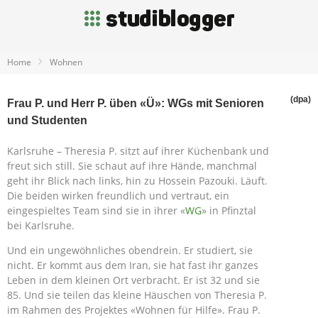
Home
Wohnen
(dpa)
Frau P. und Herr P. üben «Ü»: WGs mit Senioren
und Studenten
Karlsruhe – Theresia P. sitzt auf ihrer Küchenbank und
freut sich still. Sie schaut auf ihre Hände, manchmal
geht ihr Blick nach links, hin zu Hossein Pazouki. Läuft.
Die beiden wirken freundlich und vertraut, ein
eingespieltes Team sind sie in ihrer «
WG
» in Pfinztal
bei Karlsruhe.
Und ein ungewöhnliches obendrein. Er studiert, sie
nicht. Er kommt aus dem Iran, sie hat fast ihr ganzes
Leben in dem kleinen Ort verbracht. Er ist 32 und sie
85. Und sie teilen das kleine Häuschen von Theresia P.
im Rahmen des Projektes «Wohnen für Hilfe». Frau P.