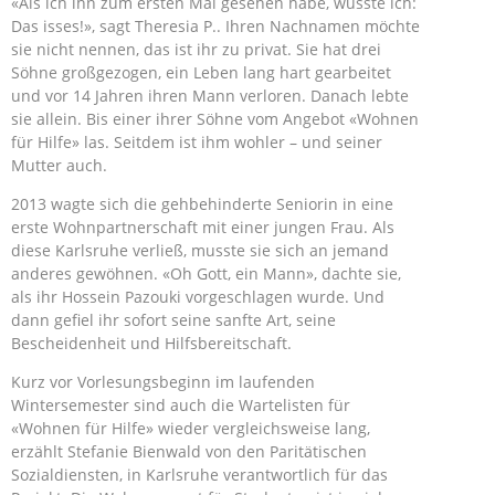
«Als ich ihn zum ersten Mal gesehen habe, wusste ich:
Das isses!», sagt Theresia P.. Ihren Nachnamen möchte
sie nicht nennen, das ist ihr zu privat. Sie hat drei
Söhne großgezogen, ein Leben lang hart gearbeitet
und vor 14 Jahren ihren Mann verloren. Danach lebte
sie allein. Bis einer ihrer Söhne vom Angebot «Wohnen
für Hilfe» las. Seitdem ist ihm wohler – und seiner
Mutter auch.
2013 wagte sich die gehbehinderte Seniorin in eine
erste Wohnpartnerschaft mit einer jungen Frau. Als
diese Karlsruhe verließ, musste sie sich an jemand
anderes gewöhnen. «Oh Gott, ein Mann», dachte sie,
als ihr Hossein Pazouki vorgeschlagen wurde. Und
dann gefiel ihr sofort seine sanfte Art, seine
Bescheidenheit und Hilfsbereitschaft.
Kurz vor Vorlesungsbeginn im laufenden
Wintersemester sind auch die Wartelisten für
«Wohnen für Hilfe» wieder vergleichsweise lang,
erzählt Stefanie Bienwald von den Paritätischen
Sozialdiensten, in Karlsruhe verantwortlich für das