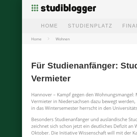
HOME
STUDIENPLATZ
FIN
Home
Wohnen
Für Studienanfänger: St
Vermieter
Hannover – Kampf gegen den Wohnungsmangel: Mi
Vermieter in Niedersachsen dazu bewegt werden,
in das Wintersemester herrscht in den Universitä
Besonders Studienanfänger und ausländische Stud
zeichnet sich schon jetzt ein deutliches Defizit 
Oktober. Die Initiative Wissenschaft will mit der