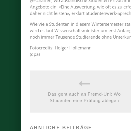
geschaffen, wo ausländische Studenten Privatzimm
Angebote ein. «Eine Auswertung, wie oft es zu 
daher nicht leisten», erklärt Studentenwerk-Spre
Wie viele Studenten in diesem Wintersemester star
wird es laut Wissenschaftsministerium erst Anfan
noch immer Tausende Studierende ohne Unterkunf
Fotocredits: Holger Hollemann
(dpa)
Das geht auch an Fremd-Uni: Wo
Studenten eine Prüfung ablegen
ÄHNLICHE BEITRÄGE