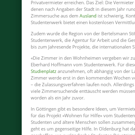
Privatvermieter erreichen. Das Ziel: Die Vermiet
denen nach Angaben der Stadt in diesem Jahr run
Zimmersuche aus dem
Ausland
ist schwierig, Kon
Studentenwerk bietet einen kostenlosen Vermittlu
Zudem wurde die Region von der Bertelsmann Stif
Studentenwerk, die Agentur für Arbeit und die G
bis zum Jahresende Projekte, die internationalen S
«Die Zimmer in den Wohnheimen vergeben wir zu 6
Eberhard Hoffmann vom Studentenwerk. Für diese 
Studienplatz
anzunehmen, oft abhängig von der L
Zimmer werde erst in den kommenden Wochen vo
– die Zulassungsverfahren laufen noch. Allerding
viele Zimmersuchende enttäuscht werden müssen: I
worden als ein Jahr zuvor.
In Göttingen gibt es besondere Ideen, um Vermie
für das Projekt «Wohnen für Hilfe» vom Studente
Studenten und ältere Menschen sollen zusammenge
geht es um gegenseitige Hilfe. In Oldenburg hat d