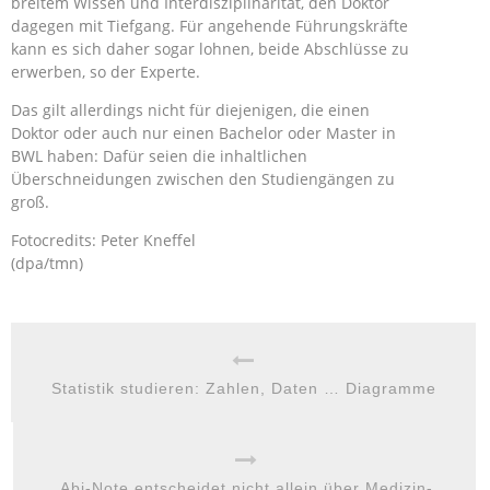
breitem Wissen und Interdisziplinarität, den Doktor
dagegen mit Tiefgang. Für angehende Führungskräfte
kann es sich daher sogar lohnen, beide Abschlüsse zu
erwerben, so der Experte.
Das gilt allerdings nicht für diejenigen, die einen
Doktor oder auch nur einen Bachelor oder Master in
BWL haben: Dafür seien die inhaltlichen
Überschneidungen zwischen den Studiengängen zu
groß.
Fotocredits: Peter Kneffel
(dpa/tmn)
Statistik studieren: Zahlen, Daten … Diagramme
Abi-Note entscheidet nicht allein über Medizin-