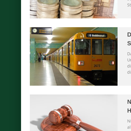
S
D
S
D
U
d
d
N
H
N
a