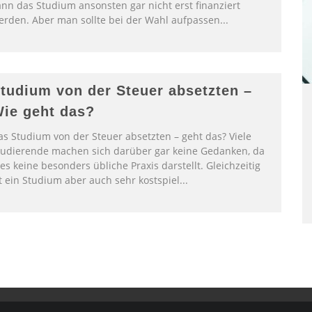
ann das Studium ansonsten gar nicht erst finanziert
erden. Aber man sollte bei der Wahl aufpassen
...
tudium von der Steuer absetzten –
ie geht das?
as Studium von der Steuer absetzten – geht das? Viele
tudierende machen sich darüber gar keine Gedanken, da
es keine besonders übliche Praxis darstellt. Gleichzeitig
st ein Studium aber auch sehr kostspiel
...