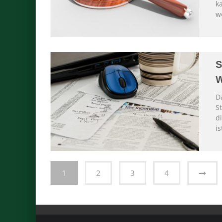
k
w
S
W
D
S
di
i
1
2
3
4