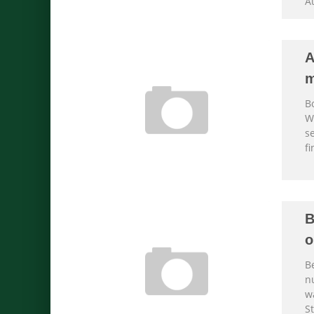
A
A
m
B
W
s
fi
B
o
B
n
w
S