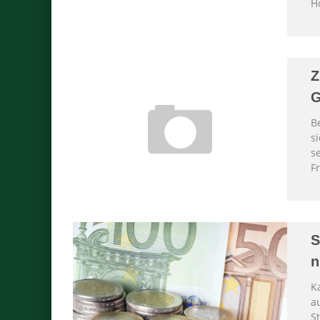
H
Z
G
B
s
s
F
S
n
K
a
S