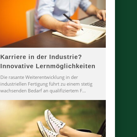
Karriere in der Industrie?
Innovative Lernmöglichkeiten
Die rasante Weiterentwicklung in der
industriellen Fertigung führt zu einem stetig
wachsenden Bedarf an qualifiziertem F
...