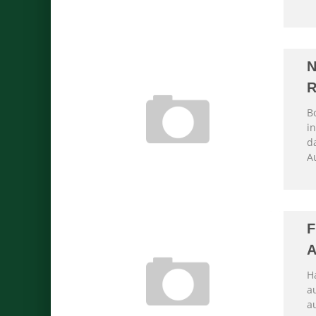
N
R
B
in
da
A
F
A
H
a
a