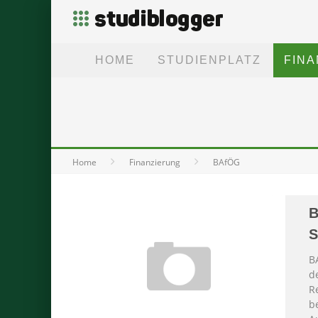
HOME
STUDIENPLATZ
FIN
Home
Finanzierung
BAfÖG
B
S
B
d
R
b