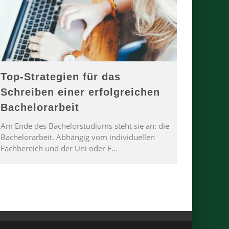
Top-Strategien für das
Schreiben einer erfolgreichen
Bachelorarbeit
Am Ende des Bachelorstudiums steht sie an: die
Bachelorarbeit. Abhängig vom individuellen
Fachbereich und der Uni oder F
...