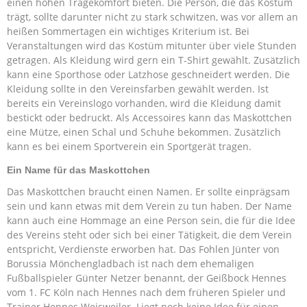
einen hohen Tragekomfort bieten. Die Person, die das Kostüm
trägt, sollte darunter nicht zu stark schwitzen, was vor allem an
heißen Sommertagen ein wichtiges Kriterium ist. Bei
Veranstaltungen wird das Kostüm mitunter über viele Stunden
getragen. Als Kleidung wird gern ein T-Shirt gewählt. Zusätzlich
kann eine Sporthose oder Latzhose geschneidert werden. Die
Kleidung sollte in den Vereinsfarben gewählt werden. Ist
bereits ein Vereinslogo vorhanden, wird die Kleidung damit
bestickt oder bedruckt. Als Accessoires kann das Maskottchen
eine Mütze, einen Schal und Schuhe bekommen. Zusätzlich
kann es bei einem Sportverein ein Sportgerät tragen.
Ein Name für das Maskottchen
Das Maskottchen braucht einen Namen. Er sollte einprägsam
sein und kann etwas mit dem Verein zu tun haben. Der Name
kann auch eine Hommage an eine Person sein, die für die Idee
des Vereins steht oder sich bei einer Tätigkeit, die dem Verein
entspricht, Verdienste erworben hat. Das Fohlen Jünter von
Borussia Mönchengladbach ist nach dem ehemaligen
Fußballspieler Günter Netzer benannt, der Geißbock Hennes
vom 1. FC Köln nach Hennes nach dem früheren Spieler und
Trainer Hennes Weisweiler. Liegt noch keine Idee für einen