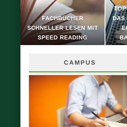
TOP
FACHBÜCHER
DAS
SCHNELLER LESEN MIT
E
SPEED READING
B
CAMPUS