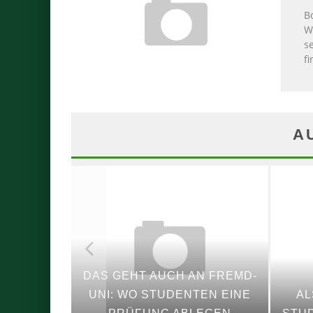
B
W
s
fi
A
DAS GEHT AUCH AN FREMD-
IUM IN
UNI: WO STUDENTEN EINE
AL