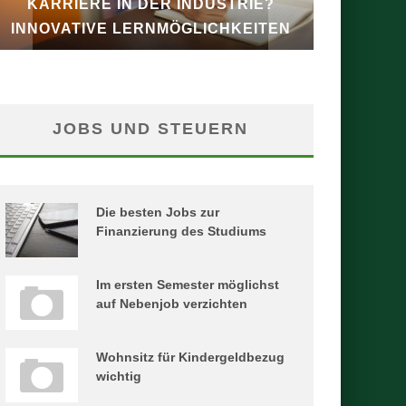
KARRIERE IN DER INDUSTRIE?
ROADMA
INNOVATIVE LERNMÖGLICHKEITEN
JOBS UND STEUERN
Die besten Jobs zur
Finanzierung des Studiums
Im ersten Semester möglichst
auf Nebenjob verzichten
Wohnsitz für Kindergeldbezug
wichtig