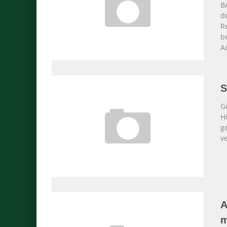
B
d
R
b
A
S
G
Hi
g
v
A
m