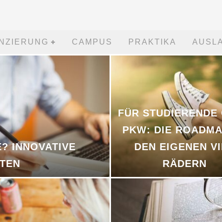
ANZIERUNG
CAMPUS
PRAKTIKA
AUSL
FÜR STUDIERENDE
PKW: DIE ROADMA
E? INNOVATIVE
DEN EIGENEN V
TEN
RÄDERN