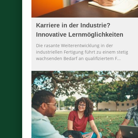
Karriere in der Industrie?
Innovative Lernmöglichkeiten
Die rasante Weiterentwicklung in der
industriellen Fertigung führt zu einem stetig
wachsenden Bedarf an qualifiziertem F
...