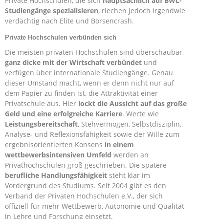
Private Hochschulen, die sich
hauptsächlich auf BWL-
Studiengänge spezialisieren
, riechen jedoch irgendwie
verdächtig nach Elite und Börsencrash.
Private Hochschulen verbünden sich
Die meisten privaten Hochschulen sind überschaubar,
ganz dicke mit der Wirtschaft verbündet
und
verfügen über internationale Studiengänge. Genau
dieser Umstand macht, wenn er denn nicht nur auf
dem Papier zu finden ist, die Attraktivität einer
Privatschule aus. Hier
lockt die Aussicht auf das große
Geld und eine erfolgreiche Karriere
. Werte wie
Leistungsbereitschaft
, Stehvermögen, Selbstdisziplin,
Analyse- und Reflexionsfähigkeit sowie der Wille zum
ergebnisorientierten Konsens
in einem
wettbewerbsintensiven Umfeld
werden an
Privathochschulen groß geschrieben. Die spätere
berufliche Handlungsfähigkeit
steht klar im
Vordergrund des Studiums. Seit 2004 gibt es den
Verband der Privaten Hochschulen e.V., der sich
offiziell für mehr Wettbewerb, Autonomie und Qualität
in Lehre und Forschung einsetzt.