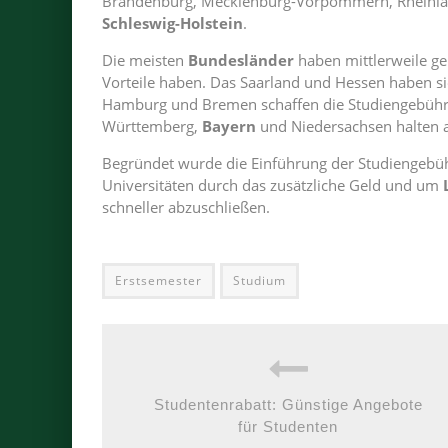
Brandenburg, Mecklenburg-Vorpommern, Rheinland
Schleswig-Holstein
.
Die meisten
Bundesländer
haben mittlerweile ge
Vorteile haben. Das Saarland und Hessen haben si
Hamburg und Bremen schaffen die Studiengebühr
Württemberg,
Bayern
und Niedersachsen halten a
Begründet wurde die Einführung der Studiengebü
Universitäten durch das zusätzliche Geld und um
schneller abzuschließen.
Erstsemester
Studium
Studentenrabatt: Günstige Angebote
für Studenten