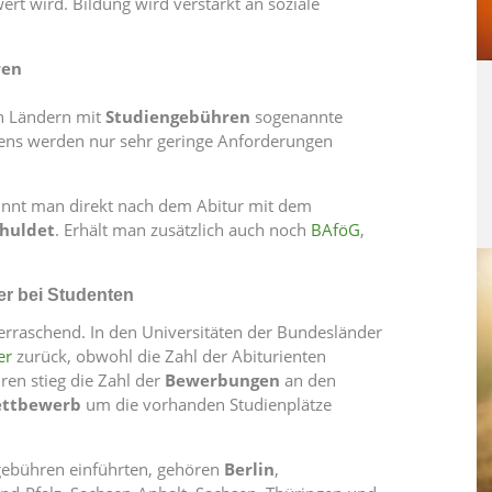
ert wird. Bildung wird verstärkt an soziale
ren
n Ländern mit
Studiengebühren
sogenannte
ens werden nur sehr geringe Anforderungen
eginnt man direkt nach dem Abitur mit dem
chuldet
. Erhält man zusätzlich auch noch
BAföG
,
r bei Studenten
rraschend. In den Universitäten der Bundesländer
er
zurück, obwohl die Zahl der Abiturienten
en stieg die Zahl der
Bewerbungen
an den
ttbewerb
um die vorhanden Studienplätze
gebühren einführten, gehören
Berlin
,