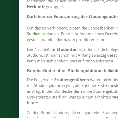
Menschen, die es sich nicht leisten können, erschw
Herkunft
gekoppelt.
Darlehen zur Finanzierung der Studiengebüh
Um das zu verhindern, bieten die Landesbanken i
Studienkredite
an. Für die Aufnahme eines Darleh
gestellt, damit jeder davon profitieren kann.
Der Nachteil für
Studenten
ist offensichtlich. B
Studium, ist man schon mit Anfang zwanzig
vers
kann man sich denken, was auf einen zukommt.
Bundesländer ohne Studiengebühren beliebte
Die Folgen der
Studiengebühren
waren nicht übe
mit Studiengebühren ging die Zahl der
Erstsemest
anstieg. In den Bundesländern ohne Studiengebühr
Universitäten stark an, was zu einem erhöhten
We
führte.
Zu den Bundesländern, die erst gar keine Studien