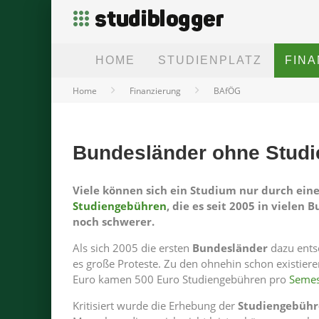
HOME
STUDIENPLATZ
FIN
Home
Finanzierung
BAfÖG
Bundesländer ohne Stud
Viele können sich ein Studium nur durch eine
Studiengebühren
, die es seit 2005 in viele
noch schwerer.
Als sich 2005 die ersten
Bundesländer
dazu ents
es große Proteste. Zu den ohnehin schon existie
Euro kamen 500 Euro Studiengebühren pro
Semes
Kritisiert wurde die Erhebung der
Studiengebühr