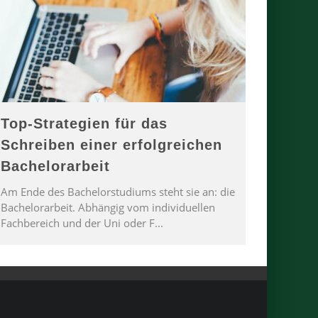
Top-Strategien für das
Schreiben einer erfolgreichen
Bachelorarbeit
Am Ende des Bachelorstudiums steht sie an: die
Bachelorarbeit. Abhängig vom individuellen
Fachbereich und der Uni oder F
...