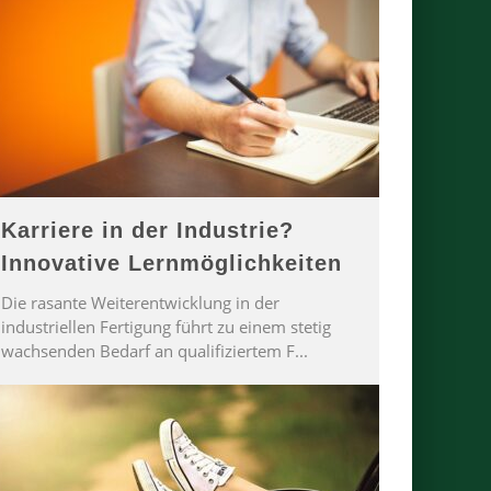
Karriere in der Industrie?
Innovative Lernmöglichkeiten
Die rasante Weiterentwicklung in der
industriellen Fertigung führt zu einem stetig
wachsenden Bedarf an qualifiziertem F
...