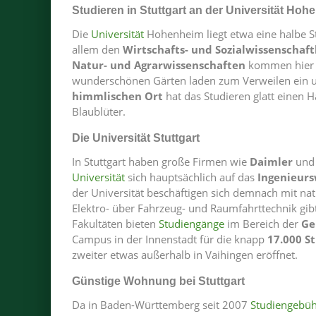
Studieren in Stuttgart an der Universität Hoh
Die
Universität
Hohenheim liegt etwa eine halbe S
allem den
Wirtschafts- und Sozialwissenschaft
Natur- und Agrarwissenschaften
kommen hier n
wunderschönen Gärten laden zum Verweilen ein u
himmlischen Ort
hat das Studieren glatt einen 
Blaublüter.
Die Universität Stuttgart
In Stuttgart haben große Firmen wie
Daimler
un
Universität
sich hauptsächlich auf das
Ingenieur
der Universität beschäftigen sich demnach mit nat
Elektro- über Fahrzeug- und Raumfahrttechnik gibt e
Fakultäten bieten
Studiengänge
im Bereich der
Ge
Campus in der Innenstadt für die knapp
17.000 S
zweiter etwas außerhalb in Vaihingen eröffnet.
Günstige Wohnung bei Stuttgart
Da in Baden-Württemberg seit 2007
Studiengebü