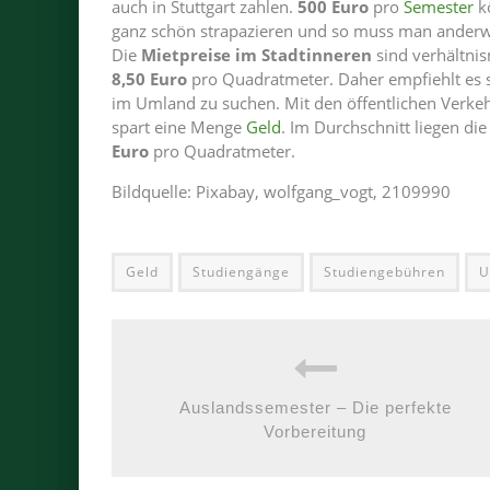
auch in Stuttgart zahlen.
500 Euro
pro
Semester
k
ganz schön strapazieren und so muss man anderwe
Die
Mietpreise im Stadtinneren
sind verhältnis
8,50 Euro
pro Quadratmeter. Daher empfiehlt es 
im Umland zu suchen. Mit den öffentlichen Verkeh
spart eine Menge
Geld
. Im Durchschnitt liegen di
Euro
pro Quadratmeter.
Bildquelle: Pixabay, wolfgang_vogt, 2109990
Geld
Studiengänge
Studiengebühren
U
Auslandssemester – Die perfekte
Vorbereitung