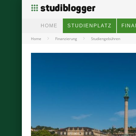
HOME
STUDIENPLATZ
FIN
Home
Finanzierung
Studiengebühren