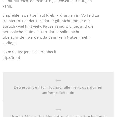
ist oft hilfreich, da man sich gegenseitig ermutigen
kann.
Empfehlenswert sei laut Kreß, Prüfungen im Vorfeld zu
trainieren. Bei der Lerndauer gilt nicht immer der
Spruch «viel hilft viel». Pausen sind wichtig, und die
persönliche optimale Lerndauer sollte nicht
überschritten werden, da dann kein Nutzen mehr
vorliegt.
Fotocredits: Jens Schierenbeck
(dpa/tmn)
Bewerbungen für Hochschullehrer-Jobs dürfen
umfangreich sein
Neuer Master für Mechatronik an der Hochschule