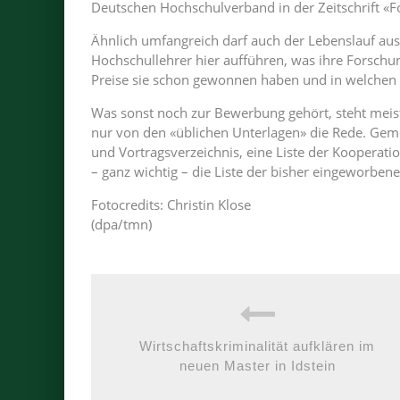
Deutschen Hochschulverband in der Zeitschrift «
Ähnlich umfangreich darf auch der Lebenslauf aus
Hochschullehrer hier aufführen, was ihre Forsch
Preise sie schon gewonnen haben und in welchen F
Was sonst noch zur Bewerbung gehört, steht meis
nur von den «üblichen Unterlagen» die Rede. Gemei
und Vortragsverzeichnis, eine Liste der Kooperat
– ganz wichtig – die Liste der bisher eingeworbenen
Fotocredits: Christin Klose
(dpa/tmn)
Wirtschaftskriminalität aufklären im
neuen Master in Idstein