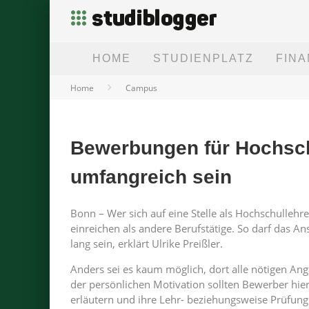
HOME
STUDIENPLATZ
FIN
Home
Campus
Bewerbungen für Hochsch
umfangreich sein
Bonn – Wer sich auf eine Stelle als Hochschullehr
einreichen als andere Berufstätige. So darf das An
lang sein, erklärt Ulrike Preißler.
Anders sei es kaum möglich, dort alle nötigen 
der persönlichen Motivation sollten Bewerber hier
erläutern und ihre Lehr- beziehungsweise Prüfungs