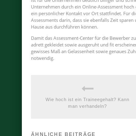
ist für die Unternehmen deutlich billiger und sc
Unternehmen durch ein Online-Assessment hoch qua
ein persönlicher Kontakt vor Ort stattfindet. Für d
Assessments darin, dass sie ebenfalls Zeit sparen 
Hause aus durchführen können.
Damit das Assessment-Center für die Bewerber zu e
adrett gekleidet sowie ausgeruht und fit erscheine
gewisses Maß an Gelassenheit sowie genaues Zu
notwendig.
Wie hoch ist ein Traineegehalt? Kann
man verhandeln?
ÄHNLICHE BEITRÄGE