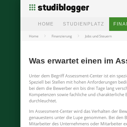
HOME
STUDIENPLATZ
FIN
Home
Finanzierung
Jobs und Steuern
Was erwartet einen im A
Unter dem Begriff Assessment-Center ist ein spezi
Speziell bei Stellen mit hohen Anforderungen bed
bei dem die Bewerber ein bis drei Tage lang vers
Kompetenzen sowie fachliche und charakterliche 
durchleuchtet.
Im Assessment-Center wird das Verhalten der Be
genauestens unter die Lupe genommen. Bei den B
Mitarbeiter des Unternehmens oder Mitarbeiter e