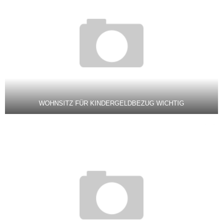
WOHNSITZ FÜR KINDERGELDBEZUG WICHTIG