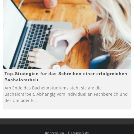
Top-Strategien für das Schreiben einer erfolgreichen
Bachelorarbeit
Am Ende des Bachelorstudiums steht sie an: die
Bachelorarbeit. Abhängig vom individuellen Fachbereich und
der Uni oder F
...
Impressum
|
Datenschutz