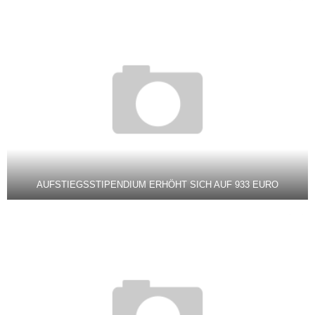
AUFSTIEGSSTIPENDIUM ERHÖHT SICH AUF 933 EURO