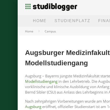
HOME
STUDIENPLATZ
FIN
Home
Campus
Augsburger Medizinfakultä
Modellstudiengang
Augsburg – Bayerns jüngste Medizinfakultät start
Modellstudiengang
in den Lehrbetrieb. Die Augsbu
vorklinische und klinische Ausbildung von Anfang 
Bernd Sibler (CSU) aus Anlass des Lehrbeginns in
Nach zehnjährigen Vorbereitungen wurde am Mont
Augsburg
eröffnet, offizieller Studienstart ist am 