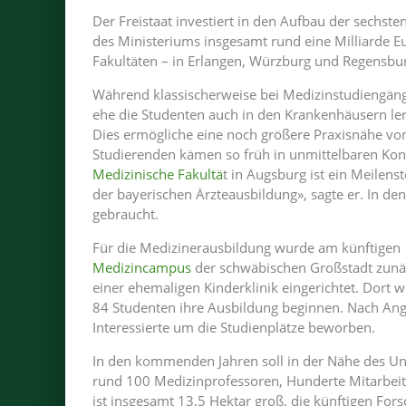
Der Freistaat investiert in den Aufbau der sechs
des Ministeriums insgesamt rund eine Milliarde Eu
Fakultäten – in Erlangen, Würzburg und Regensbu
Während klassischerweise bei Medizinstudiengän
ehe die Studenten auch in den Krankenhäusern ler
Dies ermögliche eine noch größere Praxisnähe vom 
Studierenden kämen so früh in unmittelbaren Kont
Medizinische Fakultä
t in Augsburg ist ein Meilens
der bayerischen Ärzteausbildung», sagte er. In 
gebraucht.
Für die Medizinerausbildung wurde am künftigen
Medizincampus
der schwäbischen Großstadt zunäc
einer ehemaligen Kinderklinik eingerichtet. Dor
84 Studenten ihre Ausbildung beginnen. Nach Anga
Interessierte um die Studienplätze beworben.
In den kommenden Jahren soll in der Nähe des Un
rund 100 Medizinprofessoren, Hunderte Mitarbeit
ist insgesamt 13,5 Hektar groß, die künftigen Fo