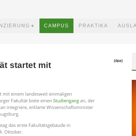
ANZIERUNG
CAMPUS
PRAKTIKA
AUSL
(dpa)
t startet mit
et mit einem landesweit einmaligen
rger Fakultät biete einen
Studiengang
an, der
an integriere, erklärte Wissenschaftsminister
 Augsburg.
ag das erste Fakultätsgebäude in
14. Oktober.