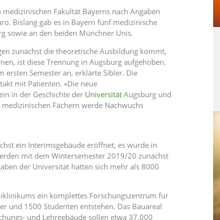
ten medizinischen Fakultät Bayerns nach Angaben
ro. Bislang gab es in Bayern fünf medizinische
rg sowie an den beiden Münchner Unis.
gen zunächst die theoretische Ausbildung kommt,
nen, ist diese Trennung in Augsburg aufgehoben.
ersten Semester an, erklärte Sibler. Die
akt mit Patienten. «Die neue
tein in der Geschichte der
Universität
Augsburg und
den medizinischen Fächern werde Nachwuchs
hst ein Interimsgebäude eröffnet, es wurde in
t werden mit dem Wintersemester 2019/20 zunächst
ben der Universität hatten sich mehr als 8000
iklinikums ein komplettes Forschungszentrum für
er und 1500 Studenten entstehen. Das Bauareal
rschungs- und Lehrgebäude sollen etwa 37.000