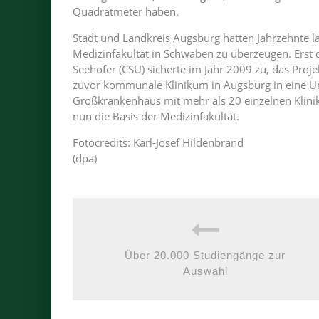
Quadratmeter haben.
Stadt und Landkreis Augsburg hatten Jahrzehnte la
Medizinfakultät in Schwaben zu überzeugen. Erst 
Seehofer (CSU) sicherte im Jahr 2009 zu, das Pro
zuvor kommunale Klinikum in Augsburg in eine Un
Großkrankenhaus mit mehr als 20 einzelnen Klinik
nun die Basis der Medizinfakultät.
Fotocredits: Karl-Josef Hildenbrand
(dpa)
Über 20.000 Studiengänge zur
Auswahl