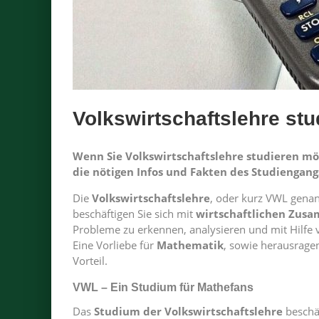
Volkswirtschaftslehre stu
Wenn Sie Volkswirtschaftslehre studieren mö
die nötigen Infos und Fakten des Studiengang
Die
Volkswirtschaftslehre
, oder kurz VWL genann
beschäftigen Sie sich mit
wirtschaftlichen Zu
Probleme zu erkennen, analysieren und mit Hilfe 
Eine Vorliebe für
Mathematik
, sowie herausrag
Vorteil.
VWL – Ein Studium für Mathefans
Das
Studium der Volkswirtschaftslehre
beschäf