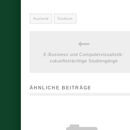
Ausland
Studium
E-Business und Computervisualistik:
zukunftsträchtige Studiengänge
ÄHNLICHE BEITRÄGE