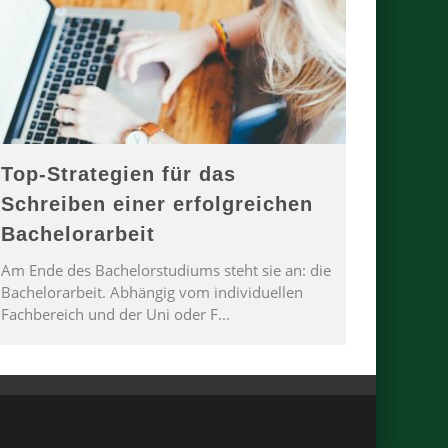
Top-Strategien für das
Schreiben einer erfolgreichen
Bachelorarbeit
Am Ende des Bachelorstudiums steht sie an: die
Bachelorarbeit. Abhängig vom individuellen
Fachbereich und der Uni oder F
...