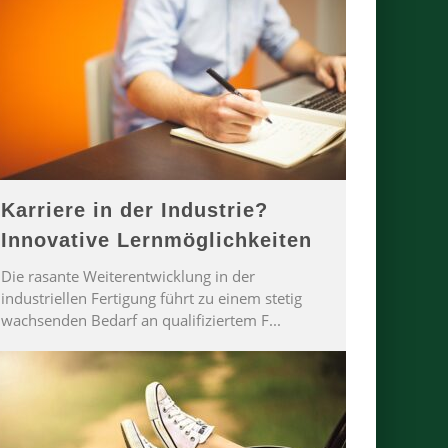
Karriere in der Industrie?
Innovative Lernmöglichkeiten
Die rasante Weiterentwicklung in der
industriellen Fertigung führt zu einem stetig
wachsenden Bedarf an qualifiziertem F
...