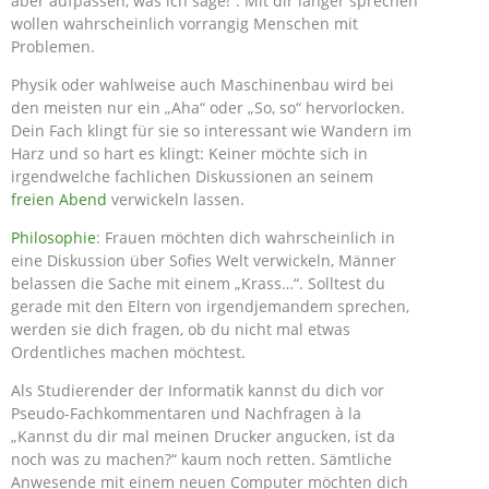
aber aufpassen, was ich sage!“. Mit dir länger sprechen
wollen wahrscheinlich vorrangig Menschen mit
Problemen.
Physik oder wahlweise auch Maschinenbau wird bei
den meisten nur ein „Aha“ oder „So, so“ hervorlocken.
Dein Fach klingt für sie so interessant wie Wandern im
Harz und so hart es klingt: Keiner möchte sich in
irgendwelche fachlichen Diskussionen an seinem
freien Abend
verwickeln lassen.
Philosophie
: Frauen möchten dich wahrscheinlich in
eine Diskussion über Sofies Welt verwickeln, Männer
belassen die Sache mit einem „Krass…“. Solltest du
gerade mit den Eltern von irgendjemandem sprechen,
werden sie dich fragen, ob du nicht mal etwas
Ordentliches machen möchtest.
Als Studierender der Informatik kannst du dich vor
Pseudo-Fachkommentaren und Nachfragen à la
„Kannst du dir mal meinen Drucker angucken, ist da
noch was zu machen?“ kaum noch retten. Sämtliche
Anwesende mit einem neuen Computer möchten dich