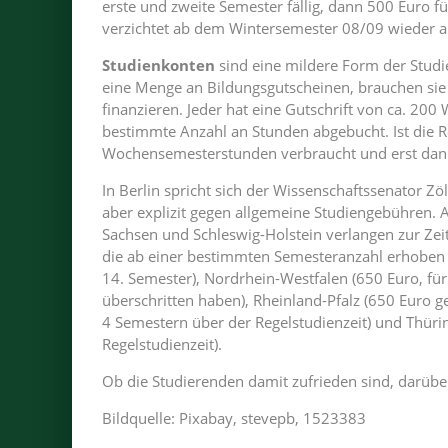
erste und zweite Semester fällig, dann 500 Euro f
verzichtet ab dem Wintersemester 08/09 wieder a
Studienkonten
sind eine mildere Form der Studi
eine Menge an Bildungsgutscheinen, brauchen sie 
finanzieren. Jeder hat eine Gutschrift von ca. 2
bestimmte Anzahl an Stunden abgebucht. Ist die Re
Wochensemesterstunden verbraucht und erst dann
In Berlin spricht sich der Wissenschaftssenator Zöl
aber explizit gegen allgemeine Studiengebühren
Sachsen und Schleswig-Holstein verlangen zur Zei
die ab einer bestimmten Semesteranzahl erhoben
14. Semester), Nordrhein-Westfalen (650 Euro, für 
überschritten haben), Rheinland-Pfalz (650 Euro 
4 Semestern über der Regelstudienzeit) und Thüri
Regelstudienzeit).
Ob die Studierenden damit zufrieden sind, darüber
Bildquelle: Pixabay, stevepb, 1523383