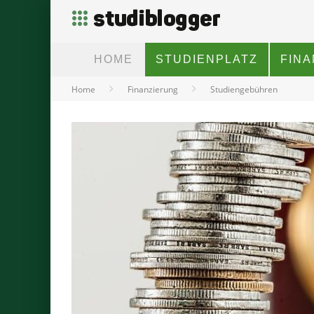
HOME
STUDIENPLATZ
FIN
Home
Finanzierung
Studiengebühren