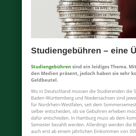
Studiengebühren – eine Ü
Studiengebühren
sind ein leidiges Thema. Mit
den Medien präsent, jedoch haben sie sehr k
Geldbeutel.
Wo in Deutschland müssen die Studierenden die 
Baden-Württemberg und Niedersachsen sind jeweils
für Nordrhein-Westfalen, seit dem Sommersemest
selber entscheiden, ob sie Gebühren erheben möc
dafür entschieden. In Hamburg muss ab dem ko
Semester bezahlt werden. Allerdings werden die 
auch erst ab einem jährlichen Einkommen von 30