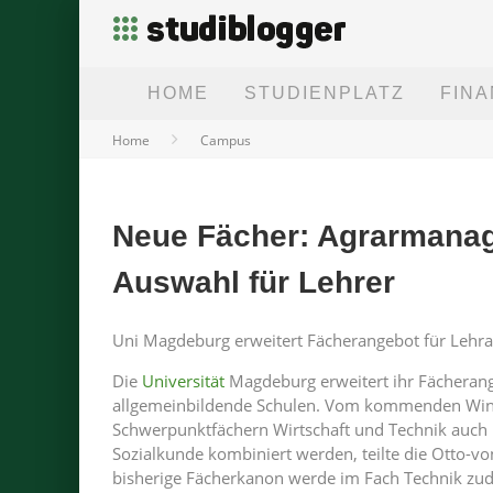
HOME
STUDIENPLATZ
FIN
Home
Campus
Neue Fächer: Agrarmana
Auswahl für Lehrer
Uni Magdeburg erweitert Fächerangebot für Lehr
Die
Universität
Magdeburg erweitert ihr Fächerang
allgemeinbildende Schulen. Vom kommenden Win
Schwerpunktfächern Wirtschaft und Technik auch 
Sozialkunde kombiniert werden, teilte die Otto-vo
bisherige Fächerkanon werde im Fach Technik zud