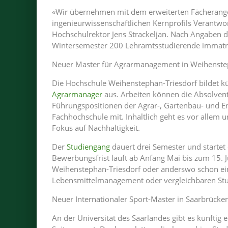
«Wir übernehmen mit dem erweiterten Fächerange
ingenieurwissenschaftlichen Kernprofils Verantwo
Hochschulrektor Jens Strackeljan. Nach Angaben d
Wintersemester 200 Lehramtsstudierende immatrik
Neuer Master für Agrarmanagement in Weihenste
Die Hochschule Weihenstephan-Triesdorf bildet kü
Agrarmanager
aus. Arbeiten können die Absolven
Führungspositionen der Agrar-, Gartenbau- und Er
Fachhochschule mit. Inhaltlich geht es vor all
Fokus auf Nachhaltigkeit.
Der
Studiengang
dauert drei Semester und starte
Bewerbungsfrist läuft ab Anfang Mai bis zum 15. J
Weihenstephan-Triesdorf oder anderswo schon ein
Lebensmittelmanagement oder vergleichbaren St
Neuer Internationaler Sport-Master in Saarbrücke
An der Universität des Saarlandes gibt es künftig