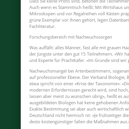
Dass sie keine Profis sind, betonen die Teilnehmer
Auch wenn es Stammtisch heißt: Mit Wirtshaus und
Mikroskopen und vor Regalreihen voll Kästen präpa
grüne Exemplar vor ihnen gehört, legen Datenba
Fachliteratur.
Forschungsbereich mit Nachwuchssorgen
Was auffällt: alles Männer, fast alle mit grauen H
der Jüngste unter den gut 15 Teilnehmern. «Wir ha
und Experte für Prachtkäfer. «Im Grunde sind wir
Nachwuchsmangel bei Artenbestimmern, sogenann
auf professioneller Ebene. Der Verband Biologie,
etwa spricht von einer «Krise der Taxonomie»: «
modernen Erfordernissen gerecht wird, sind hoch
lassen aber meist zu wünschen übrig», heißt es a
ausgebildeten Biologen hat keine gehobenen Anf
Exakte Bestimmung sei aber auch wirtschaftlich wic
Deutschland nicht heimisch ist: «Je frühzeitiger 
desto kostengünstiger fallen die Maßnahmen aus.