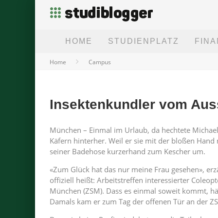
HOME
STUDIENPLATZ
FIN
Home
Campus
Insektenkundler vom Aus
München – Einmal im Urlaub, da hechtete Michael
Käfern hinterher. Weil er sie mit der bloßen Hand n
seiner Badehose kurzerhand zum Kescher um.
«Zum Glück hat das nur meine Frau gesehen», erzä
offiziell heißt: Arbeitstreffen interessierter Col
München (ZSM). Dass es einmal soweit kommt, hätt
Damals kam er zum Tag der offenen Tür an der Z