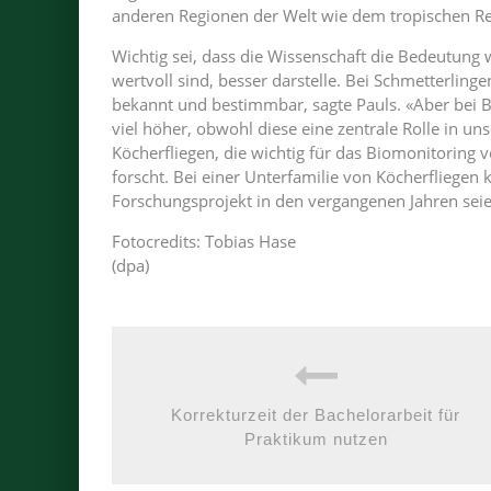
anderen Regionen der Welt wie dem tropischen R
Wichtig sei, dass die Wissenschaft die Bedeutung
wertvoll sind, besser darstelle. Bei Schmetterling
bekannt und bestimmbar, sagte Pauls. «Aber bei 
viel höher, obwohl diese eine zentrale Rolle in un
Köcherfliegen, die wichtig für das Biomonitoring 
forscht. Bei einer Unterfamilie von Köcherfliegen
Forschungsprojekt in den vergangenen Jahren se
Fotocredits: Tobias Hase
(dpa)
Korrekturzeit der Bachelorarbeit für
Praktikum nutzen