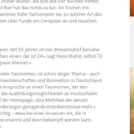
 immer wieder, die sich alle vier Wochen treffen.
 Bier hat das nichts zu tun. An Tischen mit
rierter Käfer fachsimpeln sie, zu welcher Art das
nken über Funde am Computer an und tauschen
aaren. Mit 55 Jahren ist von Bressensdorf beinahe
ben einen, der ist 24», sagt Hans Mühle, selbst 72
 graue Männer.»
ten Taxonomen, ist schon länger Thema – auch
 Biowissenschaften und Biomedizin in Deutschland
Die Ansprüche an einen Taxonomen, der den
, die Ausbildungsmöglichkeiten an Hochschulen
uf der Homepage. «Die Mehrheit der derzeit
orderungen genügende Artenkenntnisse mehr.»
htig – etwa bei einer invasiven Art, die in
diese erkannt und dann bekämpft werden kann,
»