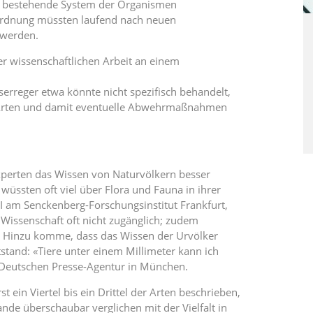
as bestehende System der Organismen
ordnung müssten laufend nach neuen
 werden.
er wissenschaftlichen Arbeit an einem
itserreger etwa könnte nicht spezifisch behandelt,
ter Arten und damit eventuelle Abwehrmaßnahmen
Experten das Wissen von Naturvölkern besser
üssten oft viel über Flora und Fauna in ihrer
III am Senckenberg-Forschungsinstitut Frankfurt,
 Wissenschaft oft nicht zugänglich; zudem
. Hinzu komme, dass das Wissen der Urvölker
stand: «Tiere unter einem Millimeter kann ich
 Deutschen Presse-Agentur in München.
ein Viertel bis ein Drittel der Arten beschrieben,
lande überschaubar verglichen mit der Vielfalt in