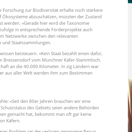
 Forschung zur Biodiversität erhalte noch stärkere
uf Ökosysteme abzuschätzen, müssten der Zustand
sst werden. «Gerade hier wird die Taxonomie
zufolge in entsprechende Förderprojekte auch
em Netzwerke zwischen den relevanten
en und Staatssammlungen.
wissen beisteuern. «Kein Staat bezahlt einen dafür,
on Bressensdorf vom Münchner Käfer-Stammtisch.
chaft an die 40.000 Kilometer. In zig Ländern war
fer aus aller Welt werden ihm zum Bestimmen
ühle: «Seit den 80er Jahren brauchen wir eine
Schutzstatus des Gebiets seien andere Behörden
men gemacht hat, bekommt man oft gar keine
on Käfern.
teres Problem sei der verloren gegangene Bezug