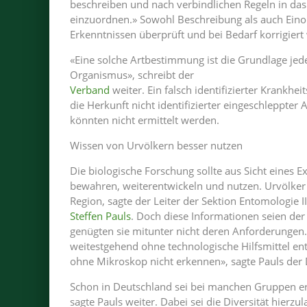
beschreiben und nach verbindlichen Regeln in d
einzuordnen.» Sowohl Beschreibung als auch Ein
Erkenntnissen überprüft und bei Bedarf korrigiert
«Eine solche Artbestimmung ist die Grundlage jed
Organismus», schreibt der
Verband
weiter. Ein falsch identifizierter Krankhe
die Herkunft nicht identifizierter eingeschlepp
könnten nicht ermittelt werden.
Wissen von Urvölkern besser nutzen
Die biologische Forschung sollte aus Sicht eines 
bewahren, weiterentwickeln und nutzen. Urvölker w
Region, sagte der Leiter der Sektion Entomologie 
Steffen Pauls
. Doch diese Informationen seien der
genügten sie mitunter nicht deren Anforderungen
weitestgehend ohne technologische Hilfsmittel ent
ohne Mikroskop nicht erkennen», sagte Pauls der
Schon in Deutschland sei bei manchen Gruppen erst 
sagte Pauls weiter. Dabei sei die Diversität hierzu