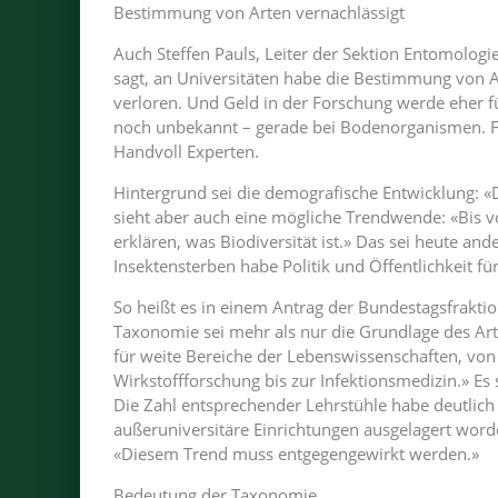
Bestimmung von Arten vernachlässigt
Auch Steffen Pauls, Leiter der Sektion Entomologi
sagt, an Universitäten habe die Bestimmung von
verloren. Und Geld in der Forschung werde eher f
noch unbekannt – gerade bei Bodenorganismen. Fü
Handvoll Experten.
Hintergrund sei die demografische Entwicklung: «Da
sieht aber auch eine mögliche Trendwende: «Bis 
erklären, was Biodiversität ist.» Das sei heute and
Insektensterben habe Politik und Öffentlichkeit für
So heißt es in einem Antrag der Bundestagsfrakt
Taxonomie sei mehr als nur die Grundlage des Art
für weite Bereiche der Lebenswissenschaften, von 
Wirkstoffforschung bis zur Infektionsmedizin.» Es
Die Zahl entsprechender Lehrstühle habe deutli
außeruniversitäre Einrichtungen ausgelagert word
«Diesem Trend muss entgegengewirkt werden.»
Bedeutung der Taxonomie