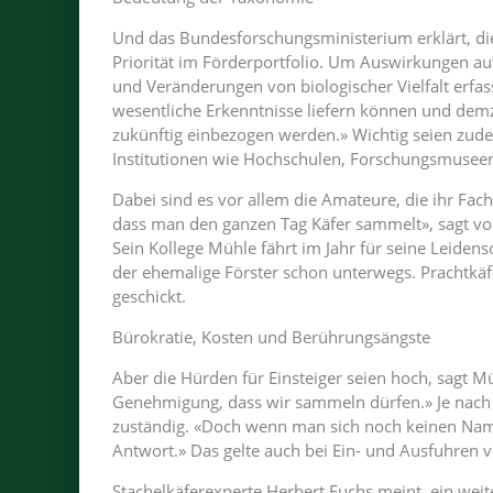
Und das Bundesforschungsministerium erklärt, die
Priorität im Förderportfolio. Um Auswirkungen a
und Veränderungen von biologischer Vielfalt erfa
wesentliche Erkenntnisse liefern können und dem
zukünftig einbezogen werden.» Wichtig seien zud
Institutionen wie Hochschulen, Forschungsmuse
Dabei sind es vor allem die Amateure, die ihr Fach
dass man den ganzen Tag Käfer sammelt», sagt v
Sein Kollege Mühle fährt im Jahr für seine Leidens
der ehemalige Förster schon unterwegs. Prachtkä
geschickt.
Bürokratie, Kosten und Berührungsängste
Aber die Hürden für Einsteiger seien hoch, sagt M
Genehmigung, dass wir sammeln dürfen.» Je nach 
zuständig. «Doch wenn man sich noch keinen Na
Antwort.» Das gelte auch bei Ein- und Ausfuhren v
Stachelkäferexperte Herbert Fuchs meint, ein wei