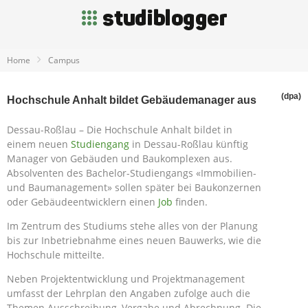
Home
Campus
(dpa)
Hochschule Anhalt bildet Gebäudemanager aus
Dessau-Roßlau – Die Hochschule Anhalt bildet in
einem neuen
Studiengang
in Dessau-Roßlau künftig
Manager von Gebäuden und Baukomplexen aus.
Absolventen des Bachelor-Studiengangs «Immobilien-
und Baumanagement» sollen später bei Baukonzernen
oder Gebäudeentwicklern einen
Job
finden.
Im Zentrum des Studiums stehe alles von der Planung
bis zur Inbetriebnahme eines neuen Bauwerks, wie die
Hochschule mitteilte.
Neben Projektentwicklung und Projektmanagement
umfasst der Lehrplan den Angaben zufolge auch die
Themen Ausschreibung, Vergabe und Abrechnung. Die