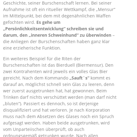
Geschichte, seiner Burschenschaft lernen. Bei seiner
Aufnahme ist oft ein ritueller Wettkampf, die „Mensur“
im Mittelpunkt, bei dem mit degenähnlichen Waffen
gefochten wird.
Es gehe um
„Persönlichkeitsentwicklung“ schreiben sie und
darum,
den „inneren Schweinhund“ zu überwinden
–
die Anliegen der Burschenschaften haben ganz klar
eine erzieherische Funktion.
Ein weiteres Beispiel für die Riten der
Burschenschaften ist das Bierduell (Biermensur). Den
zwei Kontrahenten wird jeweils ein volles Glas Bier
gereicht. Nach dem Kommando
„Sauft`s“
kommt es
darauf an, möglichst schnell sein Glas zu leeren, denn
wer zuerst ausgetrunken hat, hat gewonnen. Beim
Trinken darf nichts verschüttet werden (man darf nicht
„bluten“). Passiert es dennoch, so ist derjenige
disqualifiziert und hat verloren. Je nach Korporation
muss nach dem Absetzen des Glases noch ein Spruch
aufgesagt werden. Haben beide ausgetrunken, wird
vom Unparteiischen überprüft, ob auch
ordnungsgemäß getrunken wurde. Nach allen