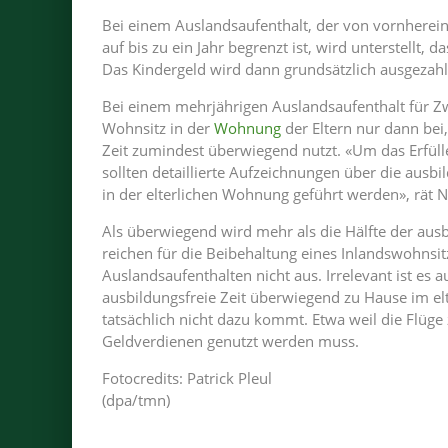
Bei einem Auslandsaufenthalt, der von vornherei
auf bis zu ein Jahr begrenzt ist, wird unterstellt,
Das Kindergeld wird dann grundsätzlich ausgezahl
Bei einem mehrjährigen Auslandsaufenthalt für Zw
Wohnsitz in der
Wohnung
der Eltern nur dann bei
Zeit zumindest überwiegend nutzt. «Um das Erfüll
sollten detaillierte Aufzeichnungen über die ausbi
in der elterlichen Wohnung geführt werden», rät N
Als überwiegend wird mehr als die Hälfte der aus
reichen für die Beibehaltung eines Inlandswohnsit
Auslandsaufenthalten nicht aus. Irrelevant ist es 
ausbildungsfreie Zeit überwiegend zu Hause im elt
tatsächlich nicht dazu kommt. Etwa weil die Flüge 
Geldverdienen genutzt werden muss.
Fotocredits: Patrick Pleul
(dpa/tmn)