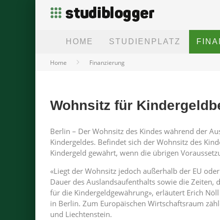
HOME
STUDIENPLATZ
FIN
Home
Finanzierung
Wohnsitz für Kindergeldb
Berlin – Der Wohnsitz des Kindes während der Aus
Kindergeldes. Befindet sich der Wohnsitz des Kin
Kindergeld gewährt, wenn die übrigen Voraussetzun
«Liegt der Wohnsitz jedoch außerhalb der EU oder
Dauer des Auslandsaufenthalts sowie die Zeiten,
für die Kindergeldgewährung», erläutert Erich Nö
in Berlin. Zum Europäischen Wirtschaftsraum zäh
und Liechtenstein.