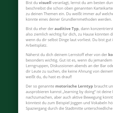
Bist du
visuell
veranlagt, lernst du am besten du
beschreibst die schon oben genannten Karteikarte
zu deinen Themen ein. Du weißt immer auf welche
könnte eines deiner Grundlernmethoden werden.
Bist du eher der
auditive Typ
, dann konzentriers
also ziemlich wichtig für dich, zu Hause könnten dir
wenn du dir selbst Dinge laut vorliest. Du bist g
Arbeitsplatz.
Näherst du dich deinem Lernstoff eher von der
ko
besonders wichtig. Gut ist es, wenn du jemandem 
Lerngruppen, Diskussionen abends an der Bar oder 
dir Leute zu suchen, die keine Ahnung von deine
weißt du, du hast es drauf!
Der so genannte
motorische Lerntyp
braucht unb
ausprobieren kannst „learning by doing“ ist deine 
nachzumachen, aber auch aktive Bewegung könnte 
könntest du zum Beispiel Joggen und Vokabeln hör
Spaziergang durch die Stadtmitte unterschiedlich