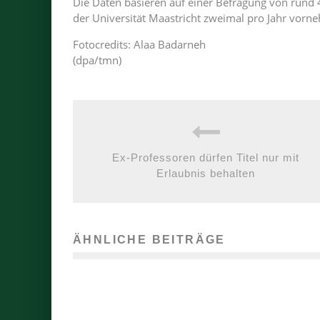
Die Daten basieren auf einer Befragung von rund 
der Universität Maastricht zweimal pro Jahr vorn
Fotocredits: Alaa Badarneh
(dpa/tmn)
Ex-Professoren dürfen Titel nur mit
Erlaubnis behalten
ÄHNLICHE BEITRÄGE