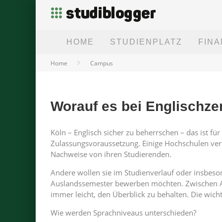
HOME
STUDIENPLATZ
FIN
Home
Campus
Worauf es bei Englischze
Köln – Englisch sicher zu beherrschen – das ist fü
Zulassungsvoraussetzung. Einige Hochschulen ve
Nachweise von ihren Studierenden.
Andere wollen sie im Studienverlauf oder insbeso
Auslandssemester bewerben möchten. Zwischen Ab
immer leicht, den Überblick zu behalten. Die wi
Wie werden Sprachniveaus unterschieden?