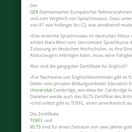
Der
GER
(Gemeinsamer Europäischer Referenzrahmen f
und zum Vergleich von Sprachniveaus. Dazu unter
von A1 wie Anfänger bis C2, was annähernd mutter
«Das erreichte Sprachniveau im deutschen Abitur 
erklärt Klara Mevi vom Serviceteam Sprachkurse de
Zulassung an deutschen Hochschulen, so ihre Ein
Abiturzeugnis erbringen kann, muss seine Fähigke
Was sind die gängigsten Zertifikate für Englisch?
«Für Nachweise von Englischkenntnissen gibt es für
Dieter vom privaten Bildungsanbieter Education Fir
Universität
Cambridge, wie etwa der Cambridge Ad
Daneben werde auch das IELTS-Zertifikat des Britis
«Und zuletzt gibt es TOEFL, einen amerikanisch au
Die Zertifikate
TOEFL
und
IELTS
sind für einen Zeitraum von zwei Jahren gül