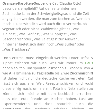
Orangen-Karotten-Suppe
, die Cat (Claudia Otto)
besonders empfiehlt? Auf der seiteninternen
Suchmaske kann der Schwierigkeitsgrad und die Zeit
angegeben werden, die man zum Kochen aufwenden
möchte, übersichtlich wird auch direkt vermerkt, ob
vegetarisch oder nicht. Wahlweise gibt es „Was
Kleines“, „Was Großes“, „Was Suppiges“, „Was
Besonderes“ oder „Was Salatiges“ zur Auswahl,
hinterher bietet sich dann noch „Was Süßes“ oder
„Was Trinkbares“.
Doch erstmal muss eingekauft werden. Unter „Infos &
Tipps“ erfahren wir auch, was wir immer im
Haus
haben sollten, um spontan loskochen zu können. Von A
wie
Alla Emiliana zu Tagliatelle
bis Z wie
Zucchinischiff
ist dabei nicht nur die deutsche Küche vertreten. Cat
lässt sich aus aller Welt Rezepte schicken und kocht
diese eifrig nach, um sie mit Foto ins Netz stellen zu
können. „Ich möchte mit dem Kochbuch erreichen,
dass die Leute Freude am Kochen haben, Lust am
Experimentieren und dass natürlich auch die
Kreationen
der Nachwelt erhalten bleiben. Im