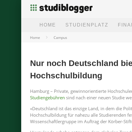
HOME
STUDIENPLATZ
FIN
Home
Campus
Nur noch Deutschland bie
Hochschulbildung
Hamburg – Private, gewinnorientierte Hochschulen 
Studiengebühren
sind nach einer neuen Studie we
«Deutschland ist das einzige Land, in dem die Poli
Hochschulbildung für nahezu alle Studierenden fes
Wissenschaftlergruppe im Auftrag der Körber-Stif