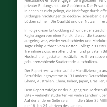
Hierzulande erhebe entgegen dem globalen Trend 
privater Bildungsinstitute Gebühren». Der Privat
in denen es nicht gelingt, die Nachfrage durch öff
Bildungseinrichtungen zu decken», schreiben die Au
Lücken schnell. Die Qualität und der Nutzen ihrer 
In Folge dieser Entwicklung schwinde der staatlich
Regierungen von einer Politik, die auf die Steue
ausgelegt war, wieder verabschiedet und Marktkr
sagte Philip Altbach vom Boston College als Leite
Trennlinie zwischen öffentlichem und privatem Bil
Hochschulen gestatten, zusätzlich zu ihren subvent
gebührenzahlende Studierende zu schaffen».
Der Report «Antworten auf die Massifizierung» an
Berufsbildungssysteme in 13 Ländern: Deutschland
Ghana, Australien, China, Indien, Japan, Brasilien,
Dem Report zufolge ist der Zugang zur Hochschulbi
Elite – vielmehr studierten «in vielen Ländern übe
Auf der anderen Seite seien in Indien über 35 Mill
der 18- bis 24-Jährigen des Landes.