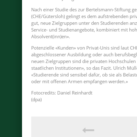
Nach einer Studie des zur Bertelsmann-Stiftung 
(CHE/Gütersloh) gelingt es dem aufstrebenden pr
gut, neue Zielgruppen unter den Studierenden anz
Service- und Studienangebote, kombiniert mit hohe
Absolvent(inn)en».
Potenzielle «Kunden» von Privat-Unis sind laut CH
abgeschlossener Ausbildung oder auch berufsbegle
neuen Zielgruppen sind die privaten Hochschulen i
staatlichen Institutionen», so das Fazit. Ulrich Mül
«Studierende sind sensibel dafür, ob sie als Bela
oder mit offenen Armen empfangen werden.»
Fotocredits: Daniel Reinhardt
(dpa)