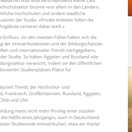
weiterhin «nur eine verschwindend kleine Zahl
hochschulsektor boome «vor allem in den Ländern,
entliche Hochschulen und andere staatliche
toren der Studie. «Private Anbieter füllen die
Angebote variieren dabei stark.»
e Einfluss. «In den meisten Fällen haben sich die
rung der Immatrikulationen und der Bildungschancen
äften und internationalen Trends nachgegeben»,
r der Studie. So hätten Ägypten und Russland «die
dungssektor verwischt, indem sie den öffentlichen
ionierten Studienplätzen Plätze für
alysiert Trends der Hochschul- und
, Frankreich, Großbritannien, Russland, Ägypten,
 Chile und USA.
ldung meist nicht mehr Privileg einer sozialen
r die Hälfte eines Jahrgangs», auch in Deutschland.
ionen Studierende immatrikuliert, etwa ein Viertel