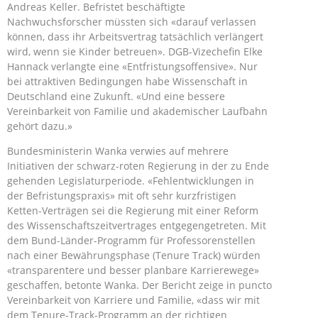
Andreas Keller. Befristet beschäftigte
Nachwuchsforscher müssten sich «darauf verlassen
können, dass ihr Arbeitsvertrag tatsächlich verlängert
wird, wenn sie Kinder betreuen». DGB-Vizechefin Elke
Hannack verlangte eine «Entfristungsoffensive». Nur
bei attraktiven Bedingungen habe Wissenschaft in
Deutschland eine Zukunft. «Und eine bessere
Vereinbarkeit von Familie und akademischer Laufbahn
gehört dazu.»
Bundesministerin Wanka verwies auf mehrere
Initiativen der schwarz-roten Regierung in der zu Ende
gehenden Legislaturperiode. «Fehlentwicklungen in
der Befristungspraxis» mit oft sehr kurzfristigen
Ketten-Verträgen sei die Regierung mit einer Reform
des Wissenschaftszeitvertrages entgegengetreten. Mit
dem Bund-Länder-Programm für Professorenstellen
nach einer Bewährungsphase (Tenure Track) würden
«transparentere und besser planbare Karrierewege»
geschaffen, betonte Wanka. Der Bericht zeige in puncto
Vereinbarkeit von Karriere und Familie, «dass wir mit
dem Tenure-Track-Programm an der richtigen