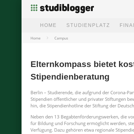
HOME
STUDIENPLATZ
FIN
Home
Campus
Elternkompass bietet kos
Stipendienberatung
Berlin – Studierende, die aufgrund der Corona-P
Stipendien öffentlicher und privater Stiftungen be
hin, die Stipendienhotline der Stiftung der Deutsc
Neben den 13 Begabtenförderungswerken, die vo
für Bildung und Forschung ermöglicht werden, ste
Verfügung. Dazu gehören etwa regionale Stipendi