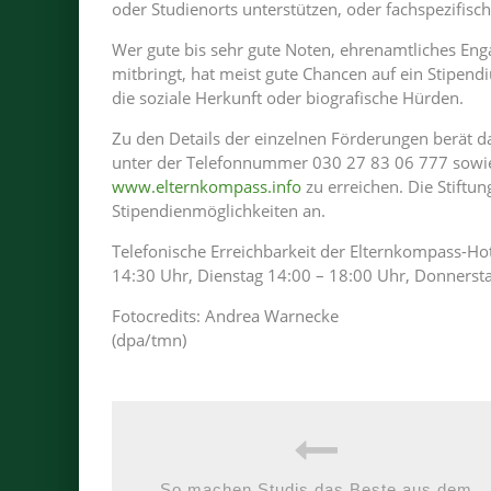
oder Studienorts unterstützen, oder fachspezifisc
Wer gute bis sehr gute Noten, ehrenamtliches E
mitbringt, hat meist gute Chancen auf ein Stip
die soziale Herkunft oder biografische Hürden.
Zu den Details der einzelnen Förderungen berät 
unter der Telefonnummer 030 27 83 06 777 sowie
www.elternkompass.info
zu erreichen. Die Stiftu
Stipendienmöglichkeiten an.
Telefonische Erreichbarkeit der Elternkompass-Ho
14:30 Uhr, Dienstag 14:00 – 18:00 Uhr, Donnersta
Fotocredits: Andrea Warnecke
(dpa/tmn)
So machen Studis das Beste aus dem