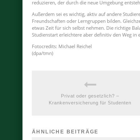
reduzieren, der durch die neue Umgebung entsteh
Außerdem sei es wichtig, aktiv auf andere Studie
Freundschaften oder Lerngruppen bilden. Gleichzei
etwas Zeit für sich selbst nehmen. Die richtige Bal
Studienstart erleichtere aber definitiv den Weg in 
Fotocredits: Michael Reichel
(dpa/tmn)
Privat oder gesetzlich? –
Krankenversicherung für Studenten
ÄHNLICHE BEITRÄGE