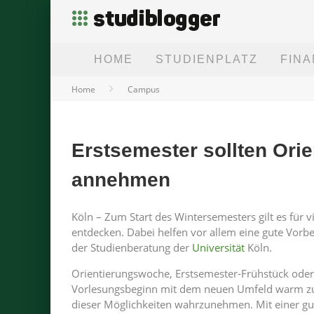
HOME
STUDIENPLATZ
FIN
Home
Campus
Erstsemester sollten Ori
annehmen
Köln – Zum Start des Wintersemesters gilt es für 
entdecken. Dabei helfen vor allem eine gute Vorbe
der Studienberatung der
Universität
Köln.
Orientierungswoche, Erstsemester-Frühstück oder
Vorlesungsbeginn mit dem neuen Umfeld warm zu we
dieser Möglichkeiten wahrzunehmen. Mit einer g